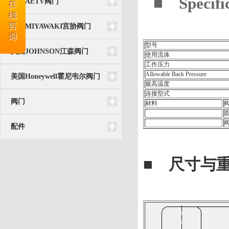
■ Specific
台湾AETV阀门
日本MIYAWAKI宫胁阀门
型号
美国JOHNSON江森阀门
使用流体
工作压力
Allowable Back Pressure
美国Honeywell霍尼韦尔阀门
最高温度
连接型式
阀门
材料
配件
■ 尺寸与