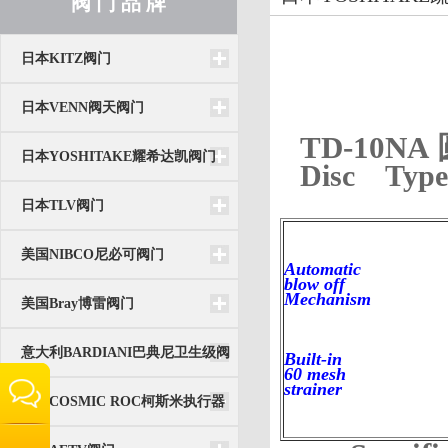
阀 门 品 牌
日本KITZ阀门
日本VENN阀天阀门
TD-10NA
日本YOSHITAKE耀希达凯阀门
Disc Typ
日本TLV阀门
美国NIBCO尼必可阀门
Automatic
blow off
Mechanism
美国Bray博雷阀门
意大利BARDIANI巴典尼卫生级阀
Built-in
60 mesh
strainer
门
韩国COSMIC ROC柯斯米执行器