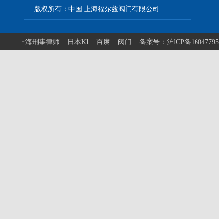
版权所有：中国.上海福尔兹阀门有限公司
上海刑事律师
日本KI
百度
阀门
备案号：沪ICP备1604779