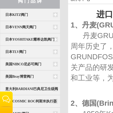
阀 门 品 牌
进口
日本KITZ阀门
1、丹麦(GR
日本VENN阀天阀门
丹麦GRUN
日本YOSHITAKE耀希达凯阀门
周年历史了
日本TLV阀门
GRUNDF
美国NIBCO尼必可阀门
关产品的研
和工业等，
美国Bray博雷阀门
意大利BARDIANI巴典尼卫生级阀
门
2、德国(Bri
韩国COSMIC ROC柯斯米执行器