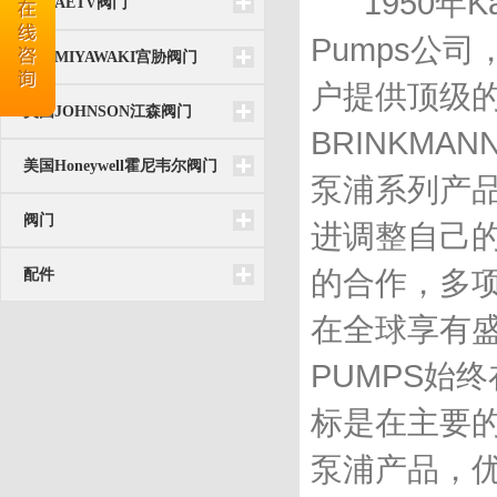
1950年Kar
台湾AETV阀门
Pumps公
日本MIYAWAKI宫胁阀门
户提供顶级
美国JOHNSON江森阀门
BRINKM
美国Honeywell霍尼韦尔阀门
泵浦系列产品
阀门
进调整自己
的合作，多项
配件
在全球享有盛
PUMPS始
标是在主要
泵浦产品，